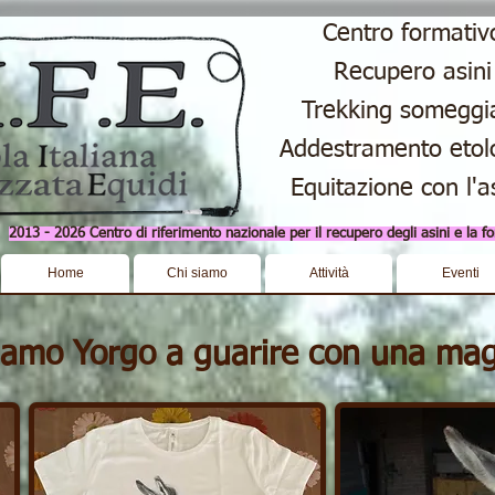
Centro formativ
Recupero asini
Trekking someggi
Addestramento etol
Equitazione con l'a
2013 - 2026 Centro di riferimento nazionale per il recupero degli asini e la for
Home
Chi siamo
Attività
Eventi
iamo Yorgo a guarire con una magl