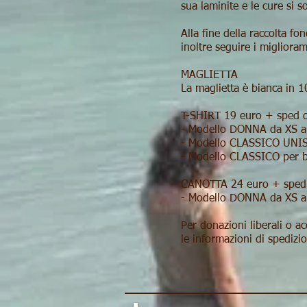
sua laminite e le cure si s
Alla fine della raccolta f
inoltre seguire i migliora
MAGLIETTA
La maglietta è bianca in 
T-SHIRT 19 euro + sped 
- Modello DONNA da XS a
- Modello CLASSICO UNIS
- Modello CLASSICO per ba
CANOTTA 24 euro + sped
- Modello DONNA da XS a
Per donazioni liberali o a
le informazioni di spedizio