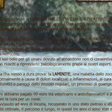
fondi acquistando la bellissima MAGLIETTA CON IL RITRATTO DI 
ano, oppure facendo una donazione libera (con ricevuta scarica
ributo ci sarà utile per recuperare le spese mediche.
o dall'associazione Asino Felice 3 anni fa, era in gravi condizio
le gambe e parassiti interni ed esterni.
li sono tornati ad avere una forma più normale, ha preso peso, l
ia nell'uomo.
il suo odio per gli umani dovuto all'abbandono non ci consentiva
 riusciti a riprenderlo psicologicamente grazie ai nostri esperti
a l'ha messo a dura prova: la
LAMINITE
, una malattia dello zoc
rmalmente a causa di dolori localizzati e infiammazioni, si cura
, diuretici e pareggi dello zoccolo regolari, un processo di guari
ure abbiamo pagato 90 euro tra veterinario e antinfiammatori e 2
re la cura per un mese.
avvissuto ad anni di incuria, recuperato in uno stato pietoso e s
ute ottimale, il percorso è lungo, in questi tre anni ci sono stati 