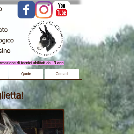
o
ato
ogico
sino
mazione di tecnici abilitati da 13 anni
Quote
Contatti
ietta!