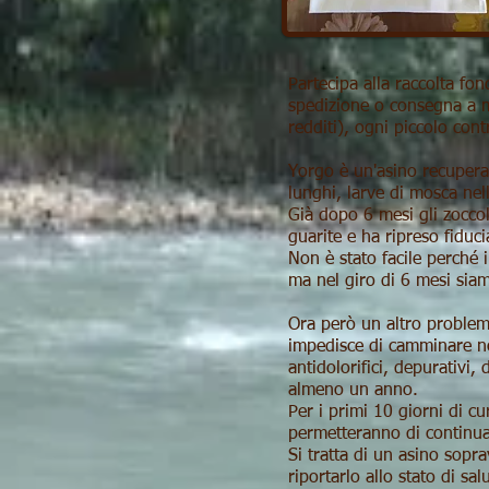
Partecipa alla raccolta 
spedizione o consegna a m
redditi), ogni piccolo cont
Yorgo è un'asino recuperat
lunghi, larve di mosca nel
Già dopo 6 mesi gli zocco
guarite e ha ripreso fiduc
Non è stato facile perché 
ma nel giro di 6 mesi siamo
Ora però un altro problem
impedisce di camminare no
antidolorifici, depurativi
almeno un anno.
Per i primi 10 giorni di c
permetteranno di continua
Si tratta di un asino sopr
riportarlo allo stato di sal