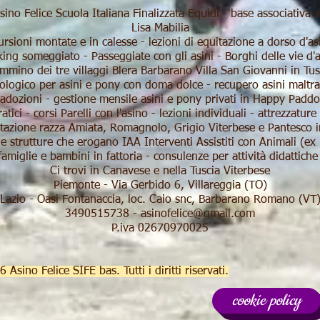
sino Felice Scuola Italiana Finalizzata Equidi - base associativa s
Lisa Mabilia
cursioni montate e in calesse - lezioni di equitazione a dorso d'
king someggiato - Passeggiate con gli asini - Borghi delle vie d'
mmino dei tre villaggi Blera Barbarano Villa San Giovanni in Tus
logico per asini e pony con doma dolce - recupero asini maltratt
 adozioni - gestione mensile asini e pony privati in Happy Paddo
atici - corsi Parelli con l'asino - lezioni individuali - attrezzature
utazione razza Amiata, Romagnolo, Grigio Viterbese e Pantesco in
e strutture che erogano IAA Interventi Assistiti con Animali (ex
famiglie e bambini in fattoria - consulenze per attività didattiche 
Ci trovi in Canavese e nella Tuscia Viterbese
Piemonte - Via Gerbido 6, Villareggia (TO)
Lazio - Oasi Fontanaccia, loc. Caio snc, Barbarano Romano (VT
3490515738 -
asinofelice@gmail.com
P.iva 02670970025
Asino Felice SIFE bas. Tutti i diritti riservati.
cookie policy