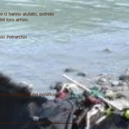
he ci hanno aiutato, potrete
el loro arrivo.
bio Petrarchin
ere gli estremi del bonifico,