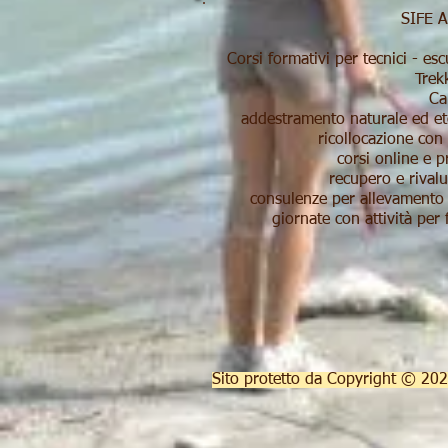
SIFE A
Corsi formativi per tecnici - es
Trek
Ca
addestramento naturale ed eto
ricollocazione con
corsi online e pr
recupero e rival
consulenze per allevamento 
giornate con attività per 
Sito protetto da Copyright ​© 2026 