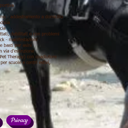
portiva
asino - addestramento a domicilio
acqua
cia
ati, debilitati o con problemi
ck - manifestazioni
 e basti per asini
 via d'estinzione
 Pet Therapy) con coadiutore
per scuole e centri estivi,
)
Privacy