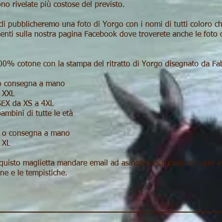
ono rivelate più costose del previsto.
ondi pubblicheremo una foto di Yorgo con i nomi di tutti coloro c
menti sulla nostra pagina Facebook dove troverete anche le foto d
100% cotone con la stampa del ritratto di Yorgo disegnato da Fa
o consegna a mano
 XXL
EX da XS a 4XL
mbini di tutte le età
 o consegna a mano
 XL
cquisto maglietta mandare email ad asinofelice@gmail.com per av
ne e le tempistiche.