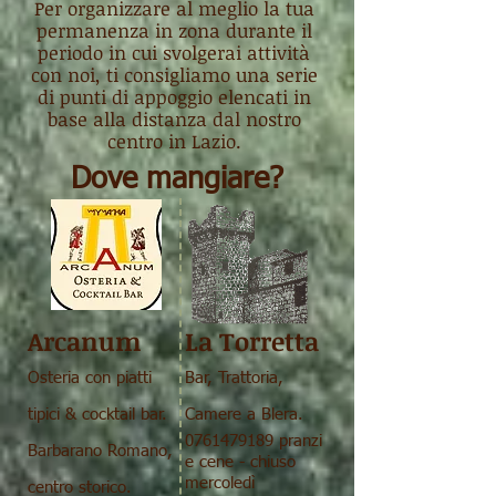
Per organizzare al meglio la tua
permanenza in zona durante il
periodo in cui svolgerai attività
con noi, ti consigliamo una serie
di punti di appoggio elencati in
base alla distanza dal nostro
centro in Lazio.
Dove mangiare?
Arcanum
La Torretta
Osteria con piatti
Bar, Trattoria,
tipici & cocktail bar.
Camere a Blera.
0761479189
pranzi
Barbarano Romano,
e cene - chiuso
mercoledì
centro storico.