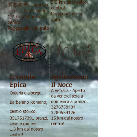
5,5 km dal nostro
3279809821
pranzi e
centro!
cene - chiuso lunedì
Raggiungibile in
1,2 km dal nostro
auto.
centro!
Raggiungibile in auto.
Locanda
Agriturismo
Epica
Il Noce
A
Vetralla - A
perto
Osteria e albergo.
da venerdì sera a
domenica a pranzo.
Barbarano Romano,
3276758404
-
centro storico.
3280554126
3517517391
pranzi,
15 km dal nostro
cene e camere.
centro!
1,3 km dal nostro
centro!