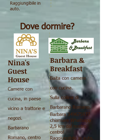
Raggiungibile in
auto.
Dove dormire?
Barbara &
Nina's
Breakfast
Guest
House
Baita con camere
con cucina.
Camere con
Sulla collina di
cucina, in paese
Barbarano Romano.
vicino a trattorie e
Barbara
349675977
negozi.
chiamare Whatsapp
2,5 km dal nostro
Barbarano
centro!
Romano, centro
Raggiungibile in auto,