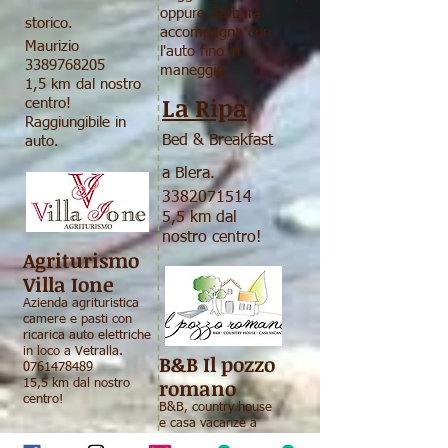
oppure Barbara
storico.
accompagna con
Maurizio
l'auto fino in
3389768205
maneggio.
1,5 km dal nostro
La Ripa
centro!
Raggiungibile in
Bed & Breakfast
auto.
a Blera.
3382071514
5,5 km dal
nostro centro!
Agriturismo
Villa Ione
Azienda agrituristica
camere e pasti
con
ricarica auto elettriche
in loc
o a Vetralla.
B&B Il pozzo
0761478489
romano
15,5 km dal nostro
centro!
B&B, country house
e casa vacanze a
Vetralla.