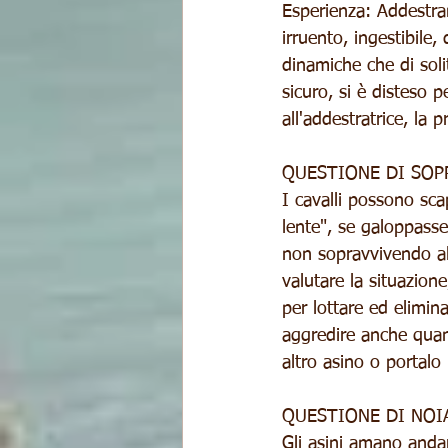
Esperienza: Addestram
irruento, ingestibile
dinamiche che di soli
sicuro, si è disteso 
all'addestratrice, la 
QUESTIONE DI SOP
I cavalli possono sca
lente", se galoppasse
non sopravvivendo all
valutare la situazione
per lottare ed elimina
aggredire anche quand
altro asino o portalo 
QUESTIONE DI NOI
Gli asini amano andar