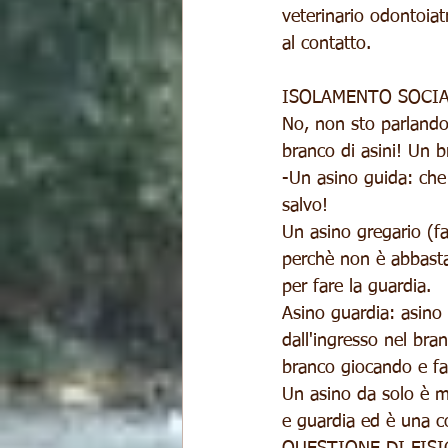
veterinario odontoia
al contatto.
ISOLAMENTO SOCIALE:
No, non sto parlando 
branco di asini! Un 
-Un asino guida: che 
salvo! 
Un asino gregario (f
perchè non è abbast
per fare la guardia. 
Asino guardia: asino 
dall'ingresso nel branc
branco giocando e fa
Un asino da solo è mo
e guardia ed è una c