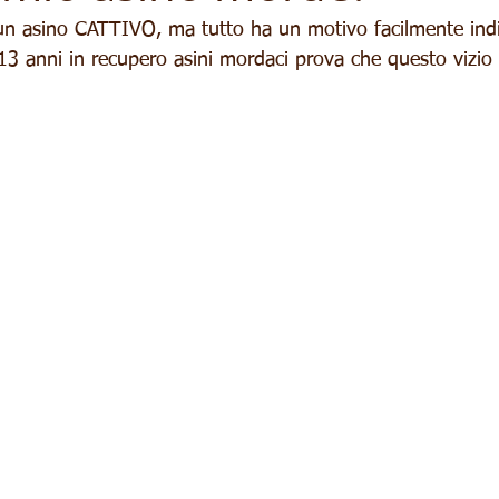
 un asino CATTIVO, ma tutto ha un motivo facilmente indiv
 13 anni in recupero asini mordaci prova che questo vizi