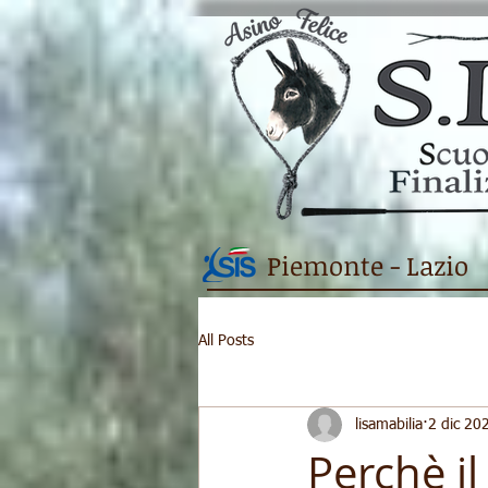
Piemonte - Lazio
All Posts
lisamabilia
2 dic 20
Perchè i