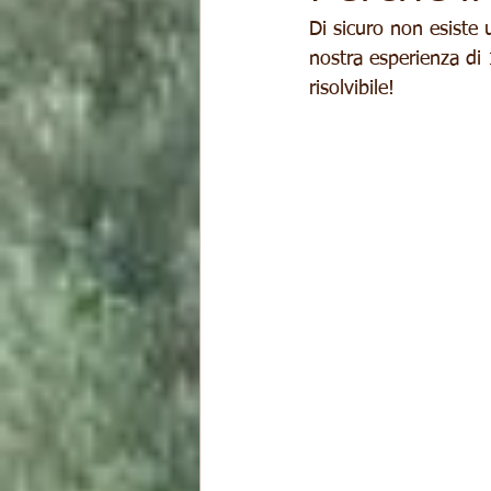
Di sicuro non esiste
nostra esperienza di
risolvibile!