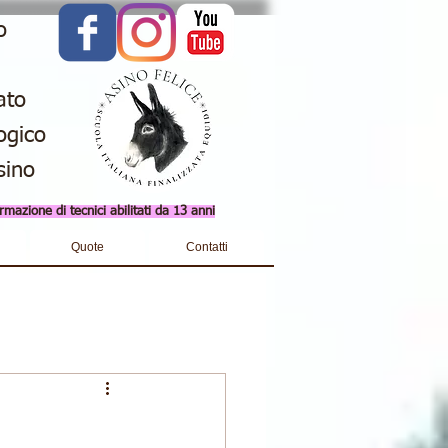
o
ato
ogico
sino
mazione di tecnici abilitati da 13 anni
Quote
Contatti