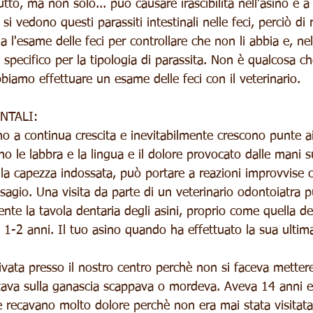
tto, ma non solo... può causare irascibilità nell'asino e a 
i vedono questi parassiti intestinali nelle feci, perciò di 
ua l'esame delle feci per controllare che non li abbia e, nel
specifico per la tipologia di parassita. Non è qualcosa c
bbiamo effettuare un esame delle feci con il veterinario.
NTALI:
ono a continua crescita e inevitabilmente crescono punte ai
no le labbra e la lingua e il dolore provocato dalle mani s
lla capezza indossata, può portare a reazioni improvvise
sagio. Una visita da parte di un veterinario odontoiatra pu
nte la tavola dentaria degli asini, proprio come quella dei 
1-2 anni. Il tuo asino quando ha effettuato la sua ultima
ivata presso il nostro centro perchè non si faceva mettere
zava sulla ganascia scappava o mordeva. Aveva 14 anni 
e recavano molto dolore perchè non era mai stata visitat