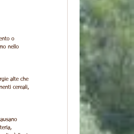
ento o 
mo nello 
rgie alte che 
enti cereali, 
 causano 
eria, 